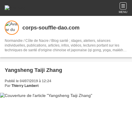
MENU
corps-souffle-dao.com
Normandie / Côte de Nacre / Blog santé ; stages, ateliers, séances
individuelles, publications, articles, infos, vidéos, lectures portant sur les
techniques de santé d'origine chinoise et japonaise (qi gong, yoga, makkho
ho, qoshin taiso, méditation...)
Yangsheng Taiji Zhang
Publié le 04/07/2019 à 12:24
Par
Thierry Lambert