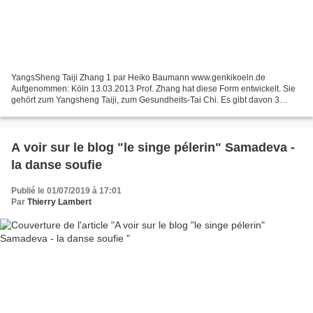
YangsSheng Taiji Zhang 1 par Heiko Baumann www.genkikoeln.de
Aufgenommen: Köln 13.03.2013 Prof. Zhang hat diese Form entwickelt. Sie
gehört zum Yangsheng Taiji, zum Gesundheits-Tai Chi. Es gibt davon 3
Formen. Die hier gezeigte ist die Form 1. Info:...
A voir sur le blog "le singe pélerin" Samadeva -
la danse soufie
Publié le 01/07/2019 à 17:01
Par
Thierry Lambert