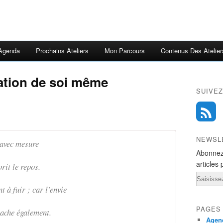
Agenda
Prochains Ateliers
Mon Parcours
Contenus Des Atelier
tation de soi même
SUIVEZ
NEWSL
 avec mesure
Abonnez
articles 
rit le repos.
Email
t à fuir ; car l'envie
PAGES
ttache également.
Agend