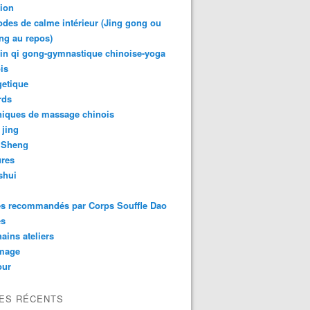
tion
des de calme intérieur (Jing gong ou
ng au repos)
in qi gong-gymnastique chinoise-yoga
is
getique
rds
niques de massage chinois
 jing
 Sheng
ures
shui
es recommandés par Corps Souffle Dao
es
ains ateliers
mage
ur
LES RÉCENTS