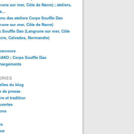
rune sur mer, Côte de Nacre) ; ateliers,
s...
nu des ateliers Corps Souffle Dao
rune sur mer, Côte de Nacre)
 Souffle Dao (Langrune sur mer, Côte
cre, Calvados, Normandie)
parcours
AKO ; Corps Souffle Dao
chargements
ORIES
lles du blog
 de presse
re et tradition
uvertes
ions
os
que