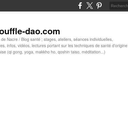
ouffle-dao.com
de Nacre / Blog santé ; stages, ateliers, séances individuelles,
cles, infos, vidéos, lectures portant sur les techniques de santé d'origine
aise (qi gong, yoga, makkho ho, qoshin taiso, méditation...)