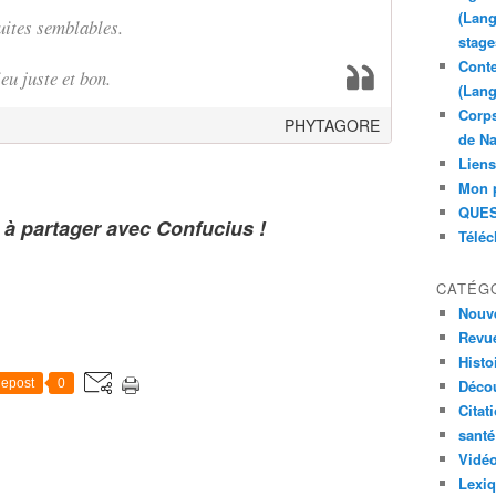
(Lang
suites semblables.
stage
Conte
ieu juste et bon.
(Lang
Corps
PHYTAGORE
de Na
Liens
Mon 
QUES
e à partager avec Confucius !
Télé
CATÉG
Nouve
Revue
Histoi
epost
0
Déco
Citat
santé
Vidé
Lexi