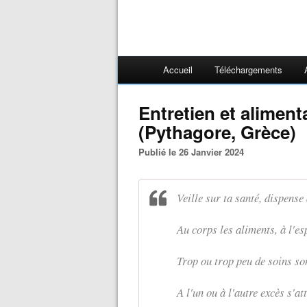
Accueil
Téléchargements
Entretien et alimen
(Pythagore, Grèce)
Publié le 26 Janvier 2024
Veille sur ta santé, dispense
Au corps les aliments, à l'esp
Trop ou trop peu de soins son
A l'un ou à l'autre excès s'a