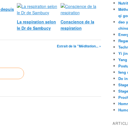
Nutri
é depuis
Métho
qi go
La respiration selon
Conscience de la
dao y
le Dr de Sambucy
respiration
chino
Ener
Rega
Extrait de la "Méditation... »
Tech
Yi jin
Yang
Post
feng 
Do in
Stag
Stag
Proch
Hom
Humo
ARTIC