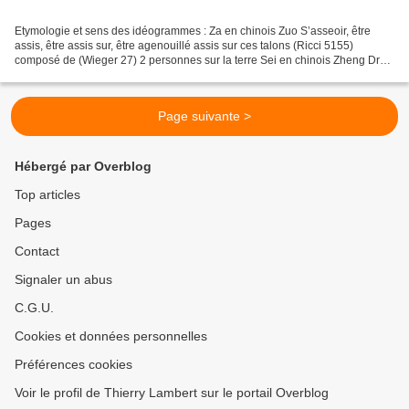
Etymologie et sens des idéogrammes : Za en chinois Zuo S’asseoir, être
assis, être assis sur, être agenouillé assis sur ces talons (Ricci 5155)
composé de (Wieger 27) 2 personnes sur la terre Sei en chinois Zheng Droit,
(non courbe ou non incliné) direct...
Page suivante >
Hébergé par Overblog
Top articles
Pages
Contact
Signaler un abus
C.G.U.
Cookies et données personnelles
Préférences cookies
Voir le profil de Thierry Lambert sur le portail Overblog