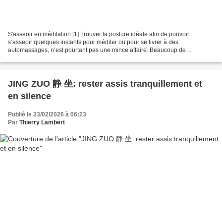
S'asseoir en méditation [1] Trouver la posture idéale afin de pouvoir
s’asseoir quelques instants pour méditer ou pour se livrer à des
automassages, n’est pourtant pas une mince affaire. Beaucoup de
personnes ont perdu l’habitude de s’asseoir comme ils...
JING ZUO 静 坐: rester assis tranquillement et
en silence
Publié le 23/02/2026 à 06:23
Par
Thierry Lambert