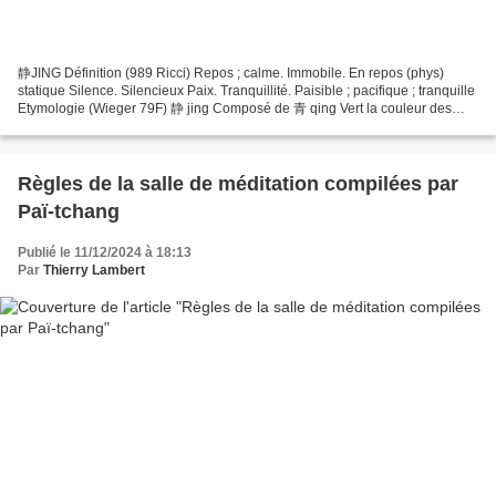
静JING Définition (989 Ricci) Repos ; calme. Immobile. En repos (phys)
statique Silence. Silencieux Paix. Tranquillité. Paisible ; pacifique ; tranquille
Etymologie (Wieger 79F) 静 jing Composé de 青 qing Vert la couleur des
plantes qui se développent le...
Règles de la salle de méditation compilées par
Paï-tchang
Publié le 11/12/2024 à 18:13
Par
Thierry Lambert