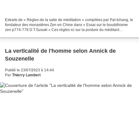
Extraits de « Règles de la salle de méditation » compilées par Paï-tchang, le
fondateur des monastères Zen en Chine dans « Essai sur le bouddhisme
zen p774-778 D.T.Susuki » Ces règles ici sur la posture du méditant
constitue les conditions nécessaires...
La vertlcalité de l'homme selon Annick de
Souzenelle
Publié le 23/07/2023 à 14:44
Par
Thierry Lambert