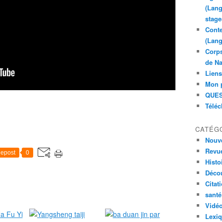
(Lang
stage
Conte
(Lang
Corps
de Na
Liens
Mon 
QUES
Télé
CATÉG
Nouve
Revue
epost
0
Histoi
Déco
Citat
santé
Vidé
Lexi