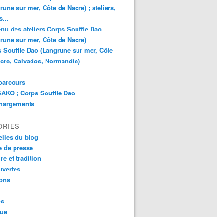
rune sur mer, Côte de Nacre) ; ateliers,
s...
nu des ateliers Corps Souffle Dao
rune sur mer, Côte de Nacre)
 Souffle Dao (Langrune sur mer, Côte
cre, Calvados, Normandie)
parcours
AKO ; Corps Souffle Dao
chargements
ORIES
lles du blog
 de presse
re et tradition
uvertes
ions
os
que