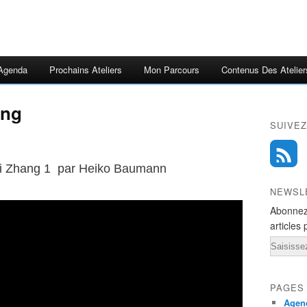
Agenda
Prochains Ateliers
Mon Parcours
Contenus Des Atelier
ang
SUIVEZ
i Zhang 1 par
Heiko Baumann
NEWSL
Abonnez
articles 
Email
PAGES
Agend