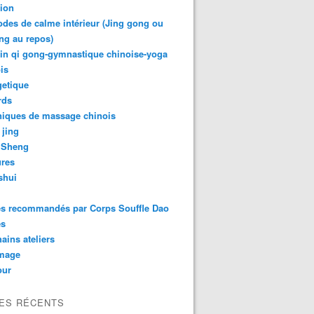
tion
des de calme intérieur (Jing gong ou
ng au repos)
in qi gong-gymnastique chinoise-yoga
is
getique
rds
niques de massage chinois
 jing
 Sheng
ures
shui
es recommandés par Corps Souffle Dao
es
ains ateliers
mage
ur
LES RÉCENTS