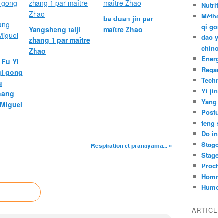
Nutri
Métho
ba duan jin par
qi go
Yangsheng taiji
maître Zhao
dao y
zhang 1 par maître
chino
Zhao
Ener
 Fu Yi
Rega
i gong
Tech
u
Yi jin
hang
Yang
Miguel
Post
feng 
Do in
Stag
Respiration et pranayama... »
Stag
Proch
Hom
Humo
ARTIC