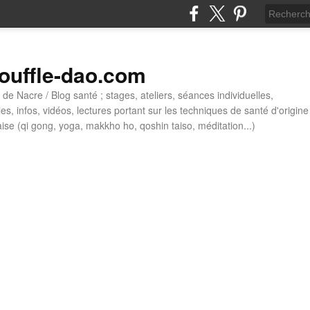
ouffle-dao.com
de Nacre / Blog santé ; stages, ateliers, séances individuelles,
cles, infos, vidéos, lectures portant sur les techniques de santé d'origine
aise (qi gong, yoga, makkho ho, qoshin taiso, méditation...)