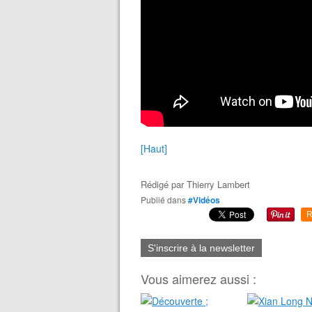
[Haut]
Rédigé par
Thierry Lambert
Publié dans
#Vidéos
R
S'inscrire à la newsletter
Vous aimerez aussi :