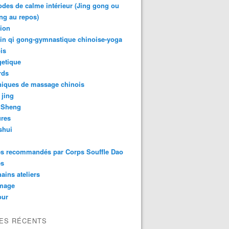
des de calme intérieur (Jing gong ou
ng au repos)
tion
in qi gong-gymnastique chinoise-yoga
is
getique
rds
niques de massage chinois
 jing
 Sheng
ures
shui
es recommandés par Corps Souffle Dao
es
ains ateliers
mage
ur
LES RÉCENTS