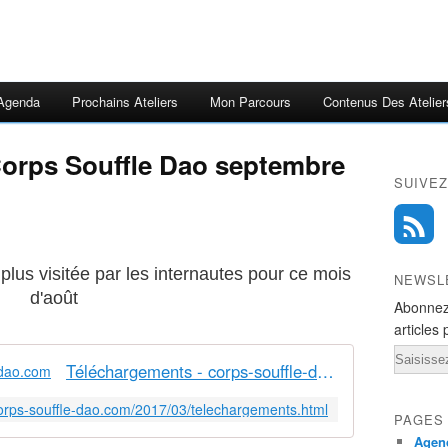
Agenda
Prochains Ateliers
Mon Parcours
Contenus Des Atelier
Corps Souffle Dao septembre
SUIVEZ
plus visitée par les internautes pour ce mois
NEWSL
d'août
Abonnez
articles 
Email
Téléchargements - corps-souffle-dao.com
corps-souffle-dao.com/2017/03/telechargements.html
PAGES
Agend