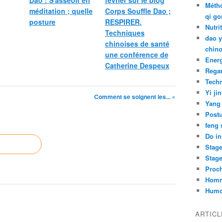
Dao : S'asseoir en
février sur le blog
Métho
méditation ; quelle
Corps Souffle Dao ;
qi go
posture
RESPIRER.
Nutri
Techniques
dao y
chinoises de santé
chino
une conférence de
Ener
Catherine Despeux
Rega
Tech
Yi jin
Comment se soignent les... »
Yang
Post
feng 
Do in
Stag
Stag
Proch
Hom
Humo
ARTIC