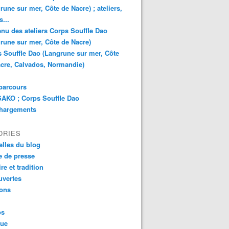
rune sur mer, Côte de Nacre) ; ateliers,
s...
nu des ateliers Corps Souffle Dao
rune sur mer, Côte de Nacre)
 Souffle Dao (Langrune sur mer, Côte
cre, Calvados, Normandie)
parcours
AKO ; Corps Souffle Dao
chargements
ORIES
lles du blog
 de presse
re et tradition
uvertes
ions
os
que