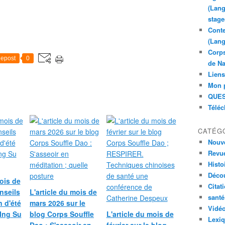
(Lang
stage
Conte
(Lang
Corps
epost
0
de Na
Liens
Mon 
QUES
Télé
CATÉG
Nouve
Revue
Histoi
Déco
mois de
Citat
nseils
L'article du mois de
santé
n d'été
mars 2026 sur le
Vidé
JIng Su
blog Corps Souffle
L'article du mois de
Lexi