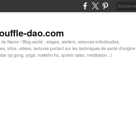
ouffle-dao.com
de Nacre / Blog santé ; stages, ateliers, séances individuelles,
cles, infos, vidéos, lectures portant sur les techniques de santé d'origine
aise (qi gong, yoga, makkho ho, qoshin taiso, méditation...)