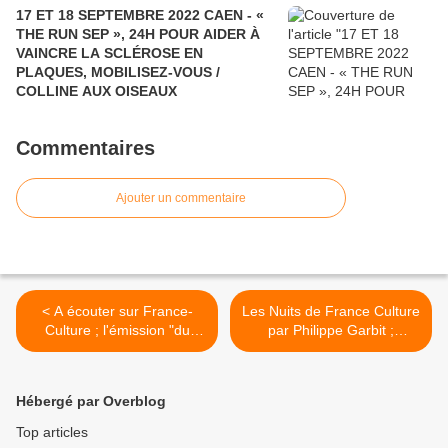
17 ET 18 SEPTEMBRE 2022 CAEN - «
THE RUN SEP », 24H POUR AIDER À
VAINCRE LA SCLÉROSE EN
PLAQUES, MOBILISEZ-VOUS /
COLLINE AUX OISEAUX
Commentaires
Ajouter un commentaire
< A écouter sur France-
Les Nuits de France Culture
Culture ; l'émission "du
par Philippe Garbit ;
grain à moudre" sur Faut-il
Bernard Frank : "Le shinto
rendre obligatoire la
n’est pas une religion à
psychothérapie ?
système, c’est un ensemble
Hébergé par Overblog
de croyances très
anciennes >
Top articles