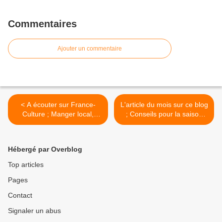
Commentaires
Ajouter un commentaire
< A écouter sur France-
L'article du mois sur ce blog
Culture ; Manger local,
; Conseils pour la saison
projet social ?
d'hiver selon le nei jing su
wen >
Hébergé par Overblog
Top articles
Pages
Contact
Signaler un abus