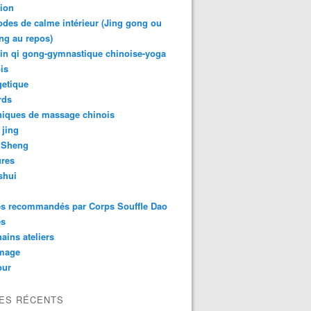
tion
des de calme intérieur (Jing gong ou
ng au repos)
in qi gong-gymnastique chinoise-yoga
is
getique
rds
niques de massage chinois
 jing
 Sheng
ures
shui
es recommandés par Corps Souffle Dao
es
ains ateliers
mage
ur
LES RÉCENTS