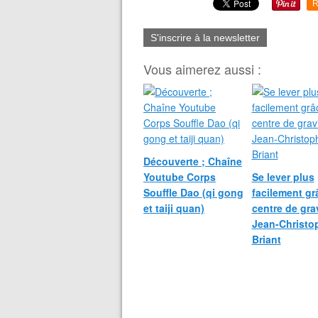
R
S'inscrire à la newsletter
Vous aimerez aussi :
Découverte ; Chaîne
Youtube Corps
Se lever plus
Souffle Dao (qi gong
facilement gr
et taiji quan)
centre de gra
Jean-Christo
Briant