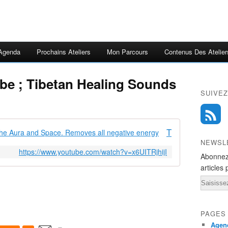
Agenda
Prochains Ateliers
Mon Parcours
Contenus Des Atelier
be ; Tibetan Healing Sounds
SUIVEZ
Tibetan Healing Sounds: Cleans the Aura and Space. Removes all negative energy
NEWSL
https://www.youtube.com/watch?v=x6UITRjhijI
Abonnez
articles 
Email
PAGES
Agend