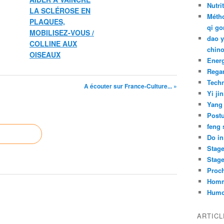
Nutri
LA SCLÉROSE EN
Métho
PLAQUES,
qi go
MOBILISEZ-VOUS /
dao y
COLLINE AUX
chino
OISEAUX
Ener
Rega
Tech
A écouter sur France-Culture... »
Yi jin
Yang
Post
feng 
Do in
Stag
Stag
Proch
Hom
Humo
ARTIC