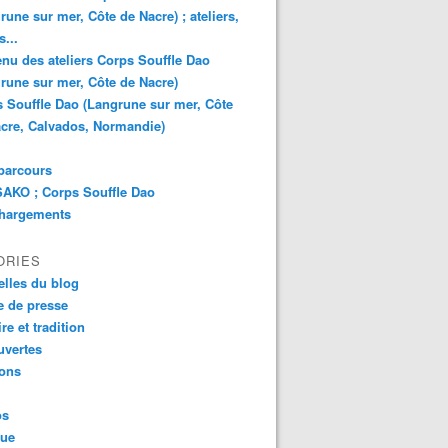
rune sur mer, Côte de Nacre) ; ateliers,
s...
nu des ateliers Corps Souffle Dao
rune sur mer, Côte de Nacre)
 Souffle Dao (Langrune sur mer, Côte
cre, Calvados, Normandie)
parcours
AKO ; Corps Souffle Dao
chargements
ORIES
lles du blog
 de presse
re et tradition
uvertes
ions
os
que