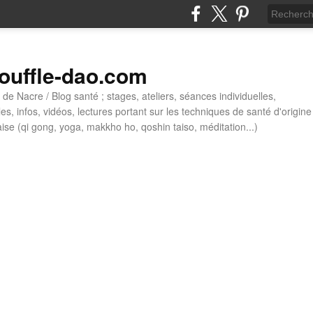
ouffle-dao.com
de Nacre / Blog santé ; stages, ateliers, séances individuelles,
cles, infos, vidéos, lectures portant sur les techniques de santé d'origine
aise (qi gong, yoga, makkho ho, qoshin taiso, méditation...)