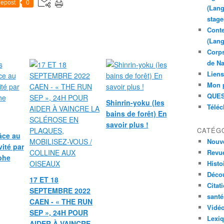
epost
0
(Lang
stage
Conte
(Lang
Corps
de Na
Liens
Mon 
QUES
Shinrin-yoku (les
Télé
bains de forêt) En
savoir plus !
CATÉG
âce au
Nouve
vité par
Revue
phe
Histoi
Déco
17 ET 18
Citat
SEPTEMBRE 2022
santé
CAEN - « THE RUN
Vidé
SEP », 24H POUR
Lexi
AIDER À VAINCRE