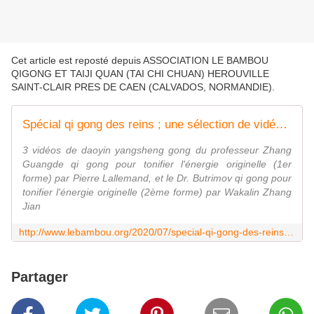
Cet article est reposté depuis
ASSOCIATION LE BAMBOU
QIGONG ET TAIJI QUAN (TAI CHI CHUAN) HEROUVILLE
SAINT-CLAIR PRES DE CAEN (CALVADOS, NORMANDIE)
.
Spécial qi gong des reins ; une sélection de vidéos du daoyin yangsheng gong
3 vidéos de daoyin yangsheng gong du professeur Zhang
Guangde qi gong pour tonifier l'énergie originelle (1er
forme) par Pierre Lallemand, et le Dr. Butrimov qi gong pour
tonifier l'énergie originelle (2ème forme) par Wakalin Zhang
Jian
http://www.lebambou.org/2020/07/special-qi-gong-des-reins-une-selection-de-videos-du-daoyin-yangsheng-gong.html
Partager