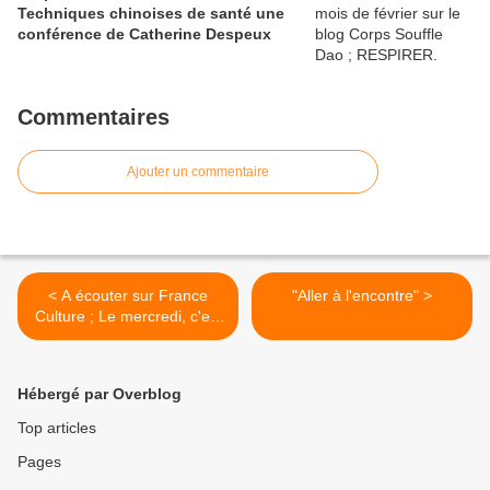
Techniques chinoises de santé une
conférence de Catherine Despeux
Commentaires
Ajouter un commentaire
< A écouter sur France
"Aller à l'encontre" >
Culture ; Le mercredi, c'est
sushi (une tranche
d'histoire) - Ép. 3/4 - À table
! histoire des cuisines à
Hébergé par Overblog
travers le monde
Top articles
Pages