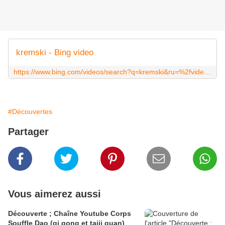
kremski - Bing video
https://www.bing.com/videos/search?q=kremski&ru=%2fvideos%2fsearch%3fq%3dkremski%26qs%3dn%26form%3dQBVR%26sp%3d-1%26pq%3dkremski%26sc%3d8-7%26sk%3d%26cvid%3d5AD25A38791E45C9B00BE27845DB2982&view=detail&mid=3349E23FE16620F32DCB3349E23FE16620F32DCB&&FORM=VDRVSR
#Découvertes
Partager
Vous aimerez aussi
Découverte ; Chaîne Youtube Corps
Souffle Dao (qi gong et taiji quan)