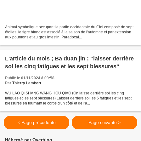
Animal symbolique occupant la partie occidentale du Ciel composé de sept
étoiles, le tigre blanc est associé à la saison de l'automne et par extension
aux poumons et au gros intestin. Paradoxal...
L'article du mois ; Ba duan jin ; "laisser derrière
soi les cinq fatigues et les sept blessures"
Publié le 01/11/2024 à 09:58
Par
Thierry Lambert
WU LAO QI SHANG WANG HOU QIAO (On laisse derrière soi les cinq
fatigues et les sept blessures) Laisser derrière soi les 5 fatigues et les sept
blessures en tournant le corps d'un côté et de l'a...
< Page précédente
Page suivante >
Hébergé par Overblog